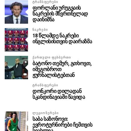
ᲢᲠᲐᲜᲡᲤᲔᲠᲔᲑᲘ
ფორლანი ურუგვაის
ნაკრების მწვრთნელად
დაინიშნა
ᲜᲐᲙᲠᲔᲑᲘ
18 წლამდე ნაკრები
ინგლისისთვის დაირაზმა
ᲥᲐᲠᲗᲣᲚᲘ ᲤᲔᲮᲑᲣᲠᲗᲘ
ბატონო თემურ, გთხოვთ,
იმეგობროთ
ჟურნალისტებთან
ᲢᲠᲐᲜᲡᲤᲔᲠᲔᲑᲘ
დონკორი დილადან
სკანდინავიაში წავიდა
ᲚᲔᲒᲘᲝᲜᲔᲠᲔᲑᲘ
საბა საზონოვი:
ევროტურნირები ჩემთვის
სიახლეა