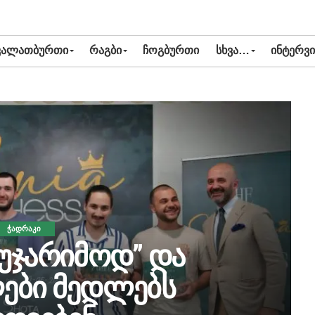
ᲙᲐᲚᲐᲗᲑᲣᲠᲗᲘ
ᲠᲐᲒᲑᲘ
ᲩᲝᲒᲑᲣᲠᲗᲘ
ᲡᲮᲕᲐ…
ᲘᲜᲢᲔᲠᲕᲘ
ᲭᲐᲓᲠᲐᲙᲘ
“უჯარიმოდ” და
ები მედლებს