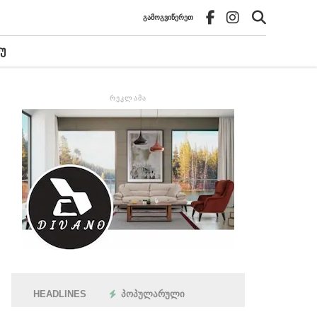
ᲒᲐᲛᲝᲒᲕᲘᲬᲔᲠᲔᲗ
Უ
ᲠᲔᲙᲚᲐᲛᲐ
HEADLINES
ᲞᲝᲞᲣᲚᲐᲠᲣᲚᲘ