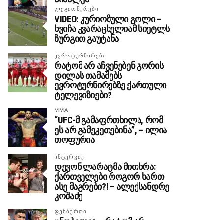
ᲚᲔᲒᲘᲝᲜᲔᲠᲔᲑᲘ
VIDEO: კურიოზული გოლი –
ხვიჩა კვარაცხელიამ სიეტლს
ზურგით გაუტანა
ᲔᲕᲠᲝᲢᲣᲠᲜᲘᲠᲔᲑᲘ
რატომ არ აჩვენებენ გორის
დილას თამაშებს
ევროტურნირებზე ქართული
ტელევიზიები?
MMA
“UFC-მ გამაფრთხილა, რომ
ეს არ გამეკეთებინა”, – ილია
თოფურია
ᲘᲜᲢᲔᲠᲕᲘᲣ
დევონ ლარატმა მითხრა:
ქართველები როგორ ხართ
ასე მაგრები?! – ალექსანდრე
კოშაძე
ᲤᲔᲮᲑᲣᲠᲗᲘ