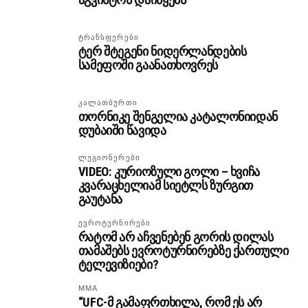
ᲢᲠᲐᲜᲡᲤᲔᲠᲔᲑᲘ
ტერ შტეგენი ნიდერლანდების
სამეფოში გაანათხოვრეს
ᲙᲐᲚᲐᲗᲑᲣᲠᲗᲘ
თორნიკე შენგელია კატალონიიდან
დუბაიში წავიდა
ᲚᲔᲒᲘᲝᲜᲔᲠᲔᲑᲘ
VIDEO: კურიოზული გოლი – ხვიჩა
კვარაცხელიამ სიეტლს ზურგით
გაუტანა
ᲔᲕᲠᲝᲢᲣᲠᲜᲘᲠᲔᲑᲘ
რატომ არ აჩვენებენ გორის დილას
თამაშებს ევროტურნირებზე ქართული
ტელევიზიები?
MMA
“UFC-მ გამაფრთხილა, რომ ეს არ