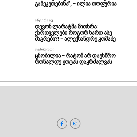
გამეკეთებინა”, – ილია თოფურია
ᲘᲜᲢᲔᲠᲕᲘᲣ
დევონ ლარატმა მითხრა:
ქართველები როგორ ხართ ასე
მაგრები?! – ალექსანდრე კოშაძე
ᲤᲔᲮᲑᲣᲠᲗᲘ
ცნობილია – რატომ არ დაესწრო
რონალდუ ჟოტას დაკრძალვას