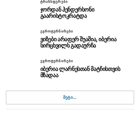
ᲢᲠᲐᲜᲡᲤᲔᲠᲔᲑᲘ
ჯორდან ჰენდერსონი
გაარისტოკრატდა
ᲔᲕᲠᲝᲢᲣᲠᲜᲘᲠᲔᲑᲘ
ვიზები არაფერ შუაშია, იბერია
სირცხვილს გადაურჩა
ᲔᲕᲠᲝᲢᲣᲠᲜᲘᲠᲔᲑᲘ
იბერია ლარნესთან მატჩისთვის
მზადაა
ᲛᲔᲢᲘ...