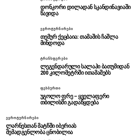
დონკორი დილადან სკანდინავიაში
წავიდა
ᲔᲕᲠᲝᲢᲣᲠᲜᲘᲠᲔᲑᲘ
თემურ ქეცბაია: თამაშის ჩაშლა
მინდოდა
ᲢᲠᲐᲜᲡᲤᲔᲠᲔᲑᲘ
ლეგენდარული სალაჰი ბათუმიდან
200 კილომეტრში ითამაშებს
ᲤᲔᲮᲑᲣᲠᲗᲘ
უგოლო ფრე – ყველაფერი
თბილისში გადაწყდება
ᲔᲕᲠᲝᲢᲣᲠᲜᲘᲠᲔᲑᲘ
ლარნესთან მატჩში იბერიას
შემადგენლობა ცნობილია