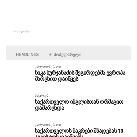
ᲠᲔᲙᲚᲐᲛᲐ
HEADLINES
ᲞᲝᲞᲣᲚᲐᲠᲣᲚᲘ
ᲙᲐᲚᲐᲗᲑᲣᲠᲗᲘ
ნიკა ბურჯანაძის შეგირდებმა ევროპა
მარცხით დაიწყეს
ᲜᲐᲙᲠᲔᲑᲘ
საქართველო ინგლისთან ორმაგით
დამარცხდა
ᲙᲐᲚᲐᲗᲑᲣᲠᲗᲘ
საქართველოს ნაკრები მზადებას 13
აგვისტოს დაიწყებს